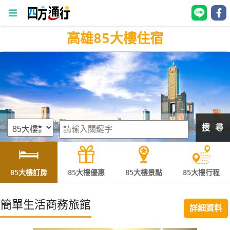
高雄85大樓住宿
四
方
通
行
訂
房
搜 尋
台
灣
訂
85大樓訂房
85大樓優惠
85大樓景點
85大樓行程
房
簡單生活商務旅館
詳細資料
直接跟飯店訂房
HOT