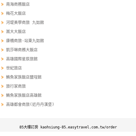
⋟
南海商務飯店
單
⋟
梅花大飯店
管
理
⋟
河堤美學商旅 九如館
⋟
嵩大大飯店
⋟
康橋商旅-站東九如館
會
員
⋟
凱莎琳商務大飯店
帳
⋟
高雄國際星辰旅館
戶
⋟
世紀旅店
⋟
鮪魚家族飯店鹽埕館
客
⋟
旅行家商旅
服
⋟
鮪魚家族飯店高雄館
聯
⋟
高雄都會商旅(近丹丹漢堡)
絡
單
85大樓訂房 kaohsiung-85.easytravel.com.tw/order
Line