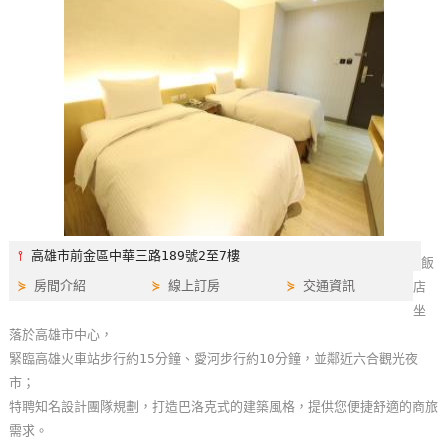
特
色
民
宿
全
球
租
車
⫯
高雄市前金區中華三路189號2至7樓
飯
⋟
房間介紹
⋟
線上訂房
⋟
交通資訊
店
網
坐
紅
落於高雄市中心，
帶
緊臨高雄火車站步行約15分鐘、愛河步行約10分鐘，並鄰近六合觀光夜
你
市；
玩
特聘知名設計團隊規劃，打造巴洛克式的建築風格，提供您便捷舒適的商旅
需求。