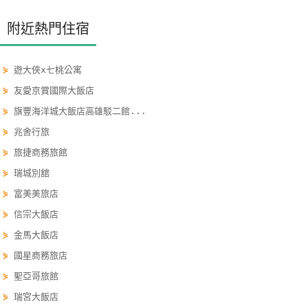
玩
附近熱門住宿
樂
地
圖
⋟
遊大俠x七桃公寓
⋟
友愛京賞國際大飯店
顧
⋟
旗豐海洋城大飯店高雄駁二館...
客
服
⋟
兆舍行旅
務
⋟
旅捷商務旅館
⋟
瑞城別舘
顧
⋟
富美美旅店
客
⋟
信宗大飯店
滿
⋟
金馬大飯店
意
⋟
國星商務旅店
度
⋟
聖亞哥旅館
⋟
瑞宮大飯店
訂