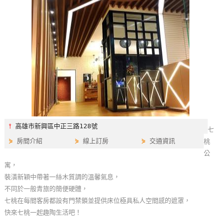
特
色
民
宿
全
球
租
車
⫯
高雄市新興區中正三路128號
七
⋟
房間介紹
⋟
線上訂房
⋟
交通資訊
桃
網
公
紅
寓，
帶
裝潢新穎中帶著一絲木質調的溫馨氣息，
你
不同於一般青旅的簡便硬體，
玩
七桃在每間客房都設有門禁鎖並提供床位極具私人空間感的遮罩，
快來七桃一起趣陶生活吧！