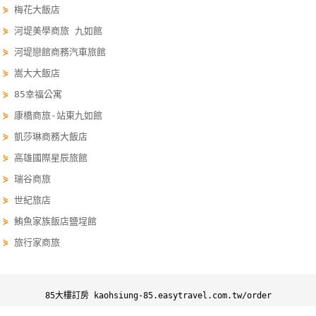
⋟
梅花大飯店
單
⋟
河堤美學商旅 九如館
管
理
⋟
河堤戀館商務汽車旅館
⋟
嵩大大飯店
⋟
85幸福公寓
會
員
⋟
康橋商旅-站東九如館
帳
⋟
凱莎琳商務大飯店
戶
⋟
高雄國際星辰旅館
⋟
瑞谷商旅
客
⋟
世紀旅店
服
⋟
鮪魚家族飯店鹽埕館
聯
⋟
旅行家商旅
絡
單
85大樓訂房 kaohsiung-85.easytravel.com.tw/order
Line