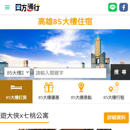
高雄85大樓住宿
四
方
通
行
訂
房
搜 尋
台
灣
訂
85大樓訂房
85大樓優惠
85大樓景點
85大樓行程
房
遊大俠x七桃公寓
詳細資料
直接跟飯店訂房
HOT