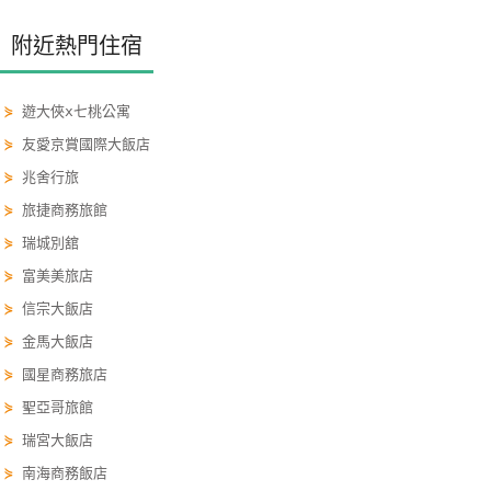
玩
附近熱門住宿
樂
地
圖
⋟
遊大俠x七桃公寓
⋟
友愛京賞國際大飯店
顧
⋟
兆舍行旅
客
服
⋟
旅捷商務旅館
務
⋟
瑞城別舘
⋟
富美美旅店
顧
⋟
信宗大飯店
客
⋟
金馬大飯店
滿
⋟
國星商務旅店
意
⋟
聖亞哥旅館
度
⋟
瑞宮大飯店
⋟
南海商務飯店
訂